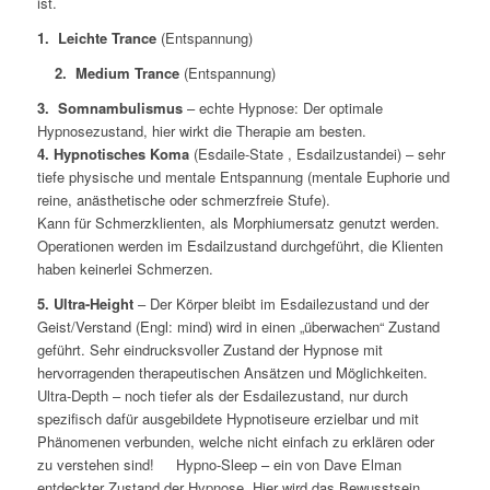
ist.
1. Leichte Trance
(Entspannung)
2. Medium Trance
(Entspannung)
3. Somnambulismus
– echte Hypnose: Der optimale
Hypnosezustand, hier wirkt die Therapie am besten.
4. Hypnotisches Koma
(Esdaile-State , Esdailzustandei) – sehr
tiefe physische und mentale Entspannung (mentale Euphorie und
reine, anästhetische oder schmerzfreie Stufe).
Kann für Schmerzklienten, als Morphiumersatz genutzt werden.
Operationen werden im Esdailzustand durchgeführt, die Klienten
haben keinerlei Schmerzen.
5. Ultra-Height
– Der Körper bleibt im Esdailezustand und der
Geist/Verstand (Engl: mind) wird in einen „überwachen“ Zustand
geführt. Sehr eindrucksvoller Zustand der Hypnose mit
hervorragenden therapeutischen Ansätzen und Möglichkeiten.
Ultra-Depth – noch tiefer als der Esdailezustand, nur durch
spezifisch dafür ausgebildete Hypnotiseure erzielbar und mit
Phänomenen verbunden, welche nicht einfach zu erklären oder
zu verstehen sind! Hypno-Sleep – ein von Dave Elman
entdeckter Zustand der Hypnose. Hier wird das Bewusstsein