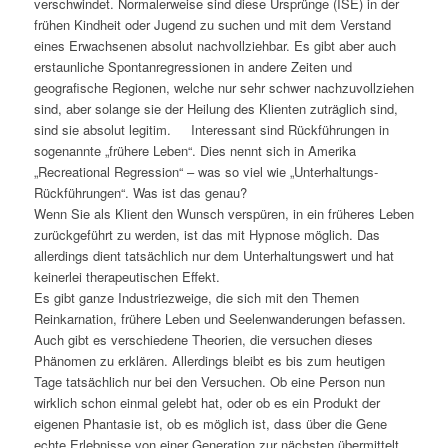
verschwindet. Normalerweise sind diese Ursprünge (ISE) in der
frühen Kindheit oder Jugend zu suchen und mit dem Verstand
eines Erwachsenen absolut nachvollziehbar. Es gibt aber auch
erstaunliche Spontanregressionen in andere Zeiten und
geografische Regionen, welche nur sehr schwer nachzuvollziehen
sind, aber solange sie der Heilung des Klienten zuträglich sind,
sind sie absolut legitim. Interessant sind Rückführungen in
sogenannte „frühere Leben“. Dies nennt sich in Amerika
„Recreational Regression“ – was so viel wie „Unterhaltungs-
Rückführungen“. Was ist das genau?
Wenn Sie als Klient den Wunsch verspüren, in ein früheres Leben
zurückgeführt zu werden, ist das mit Hypnose möglich. Das
allerdings dient tatsächlich nur dem Unterhaltungswert und hat
keinerlei therapeutischen Effekt.
Es gibt ganze Industriezweige, die sich mit den Themen
Reinkarnation, frühere Leben und Seelenwanderungen befassen.
Auch gibt es verschiedene Theorien, die versuchen dieses
Phänomen zu erklären. Allerdings bleibt es bis zum heutigen
Tage tatsächlich nur bei den Versuchen. Ob eine Person nun
wirklich schon einmal gelebt hat, oder ob es ein Produkt der
eigenen Phantasie ist, ob es möglich ist, dass über die Gene
echte Erlebnisse von einer Generation zur nächsten übermittelt